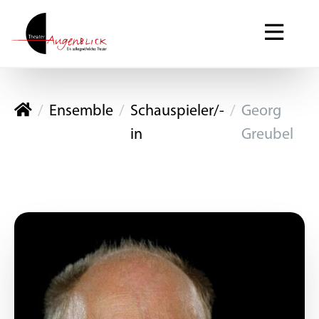
Theater Augenblick
Ensemble
Schauspieler/-
Georg
in
Greubel