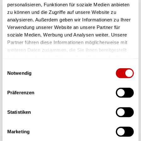
personalisieren, Funktionen für soziale Medien anbieten
Er hat 12 Geldbeutel, benutzt aber nur einen
zu können und die Zugriffe auf unsere Website zu
davon.
analysieren. Außerdem geben wir Informationen zu Ihrer
Verwendung unserer Website an unsere Partner für
Am liebsten mag er Eierlikörkuchen.
soziale Medien, Werbung und Analysen weiter. Unsere
Wenn die Bayern Meister werden oder
Partner führen diese Informationen möglicherweise mit
gewinnen trinkt er einen Eierlikör zu Feier
weiteren Daten zusammen, die Sie ihnen bereitgestellt
haben oder die sie im Rahmen Ihrer Nutzung der Dienste
des Tages.
gesammelt haben.
Einwilligungsauswahl
Notwendig
Als Schauspieler wirkt er in
folgenden Produktionen mit:
Präferenzen
Statistiken
Marketing