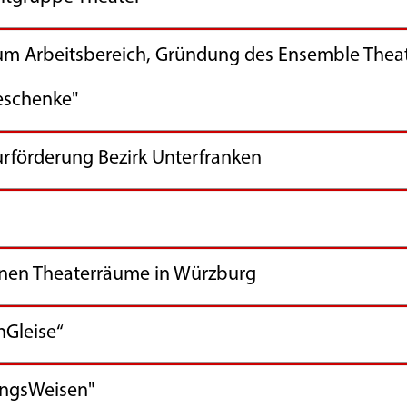
itsbereich, Gründung des Ensemble Theate
henke"
örderung Bezirk Unterfranken
enen Theaterräume in Würzburg
leise“
sWeisen"