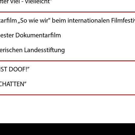
 - vielleicht"
So wie wir" beim internationalen Filmfestiv
 Dokumentarfilm
en Landesstiftung
T DOOF!”
ATTEN”