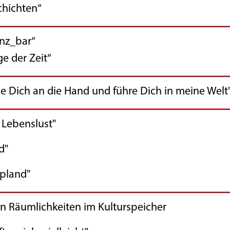
chten“
z_bar“
er Zeit“
 an die Hand und führe Dich in meine Welt
benslust"
"
and"
mlichkeiten im Kulturspeicher