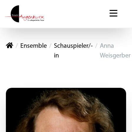
Theater Augenblick
Ensemble
Schauspieler/-
Anna
in
Weisgerber