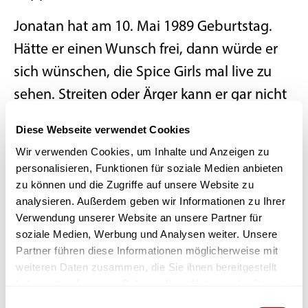
Jonatan hat am 10. Mai 1989 Geburtstag.
Hätte er einen Wunsch frei, dann würde er
sich wünschen, die Spice Girls mal live zu
sehen. Streiten oder Ärger kann er gar nicht
leiden.
Diese Webseite verwendet Cookies
Er würde gerne noch einmal nach
Wir verwenden Cookies, um Inhalte und Anzeigen zu
personalisieren, Funktionen für soziale Medien anbieten
Südfrankreich reisen, da es dort sehr schöne
zu können und die Zugriffe auf unsere Website zu
Höhlen gibt. Man kann ihm eine Freude
analysieren. Außerdem geben wir Informationen zu Ihrer
Verwendung unserer Website an unsere Partner für
machen, indem man mit ihm auf ein Konzert
soziale Medien, Werbung und Analysen weiter. Unsere
von den Kastelruther Spatzen geht. Sein
Partner führen diese Informationen möglicherweise mit
Lieblingsstück beim Tanzen ist „Loopland“.
weiteren Daten zusammen, die Sie ihnen bereitgestellt
haben oder die sie im Rahmen Ihrer Nutzung der Dienste
„Immer öfter viel-vielleicht“ hat ihm auch
gesammelt haben.
Einwilligungsauswahl