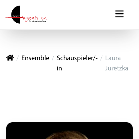
Theater Augenblick
Ensemble
Schauspieler/-
Laura
in
Juretzka