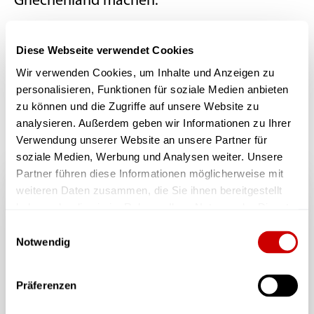
Griechenland machen.
Als Schauspielerin wirkt sie in
Diese Webseite verwendet Cookies
folgenden Produktionen mit:
Wir verwenden Cookies, um Inhalte und Anzeigen zu
personalisieren, Funktionen für soziale Medien anbieten
zu können und die Zugriffe auf unsere Website zu
analysieren. Außerdem geben wir Informationen zu Ihrer
Verwendung unserer Website an unsere Partner für
soziale Medien, Werbung und Analysen weiter. Unsere
Partner führen diese Informationen möglicherweise mit
weiteren Daten zusammen, die Sie ihnen bereitgestellt
haben oder die sie im Rahmen Ihrer Nutzung der Dienste
gesammelt haben.
Einwilligungsauswahl
Notwendig
Präferenzen