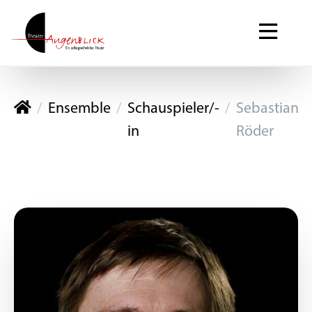
Theater Augenblick
Ensemble
Schauspieler/-
Sebastian
in
Röder